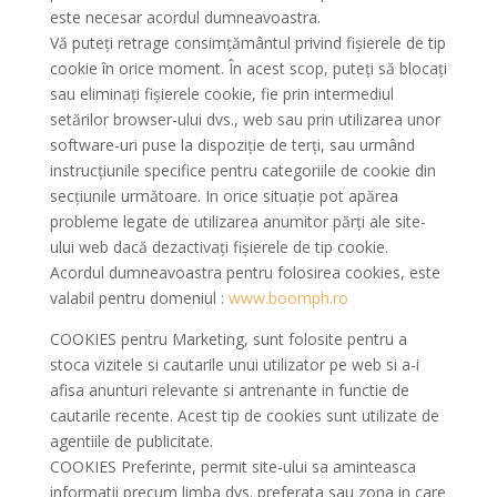
este necesar acordul dumneavoastra.
Vă puteți retrage consimțământul privind fișierele de tip
cookie în orice moment. În acest scop, puteţi să blocaţi
sau eliminaţi fişierele cookie, fie prin intermediul
setărilor browser-ului dvs., web sau prin utilizarea unor
software-uri puse la dispoziţie de terți, sau urmând
instrucţiunile specifice pentru categoriile de cookie din
secţiunile următoare. In orice situaţie pot apărea
probleme legate de utilizarea anumitor părți ale site-
ului web dacă dezactivaţi fişierele de tip cookie.
Acordul dumneavoastra pentru folosirea cookies, este
valabil pentru domeniul :
www.boomph.ro
COOKIES pentru Marketing, sunt folosite pentru a
stoca vizitele si cautarile unui utilizator pe web si a-i
afisa anunturi relevante si antrenante in functie de
cautarile recente. Acest tip de cookies sunt utilizate de
agentiile de publicitate.
COOKIES Preferinte, permit site-ului sa aminteasca
informatii precum limba dvs. preferata sau zona in care