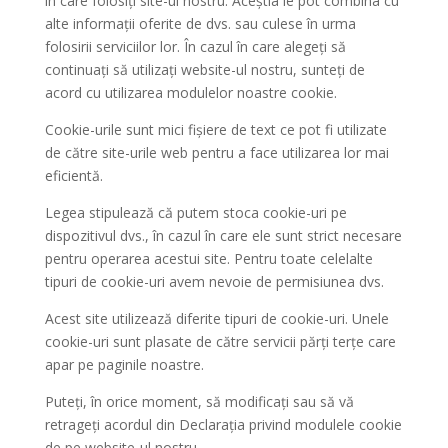
în care folosiți site-ul nostru. Aceștia le pot combina cu
alte informații oferite de dvs. sau culese în urma
folosirii serviciilor lor. În cazul în care alegeți să
continuați să utilizați website-ul nostru, sunteți de
acord cu utilizarea modulelor noastre cookie.
Cookie-urile sunt mici fişiere de text ce pot fi utilizate
de către site-urile web pentru a face utilizarea lor mai
eficientă.
Legea stipulează că putem stoca cookie-uri pe
dispozitivul dvs., în cazul în care ele sunt strict necesare
pentru operarea acestui site. Pentru toate celelalte
tipuri de cookie-uri avem nevoie de permisiunea dvs.
Acest site utilizează diferite tipuri de cookie-uri. Unele
cookie-uri sunt plasate de către servicii părţi terţe care
apar pe paginile noastre.
Puteți, în orice moment, să modificați sau să vă
retrageți acordul din Declarația privind modulele cookie
de pe website-ul nostru.