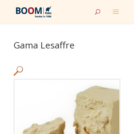
Gama Lesaffre
Amelioratori
(13)
Drojdie
(2)
Premixuri panificatie
(5)
Premixuri patiserie
(3)
Produse pentru gust
(3)