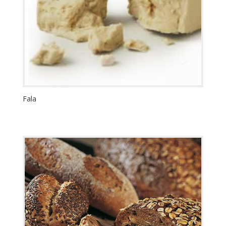
Umpluturi cu fruct gata de
folosit
(0)
Fala